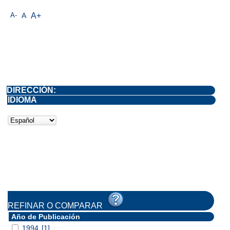
A-
A
A+
DIRECCIÓN:
IDIOMA
REFINAR O COMPARAR
Año de Publicación
1994
[1]