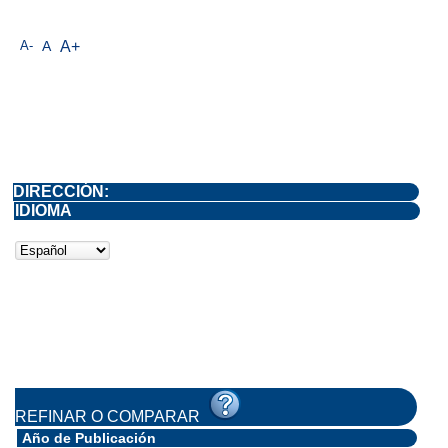
A-
A
A+
DIRECCIÓN:
IDIOMA
REFINAR O COMPARAR
Año de Publicación