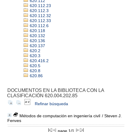
620.112
620.112.23
620.112.3
620.112.32
620.112.33
620.112.6
620.118
620.132
620.136
620.137
620.2
620.3
620.416.2
620.5
620.8
620.86
DOCUMENTOS EN LA BIBLIOTECA CON LA
CLASIFICACIÓN 620.004.202.85
Refinar búsqueda
Métodos de computación en ingeniería civil
/ Steven J.
Fenves
page 1/1