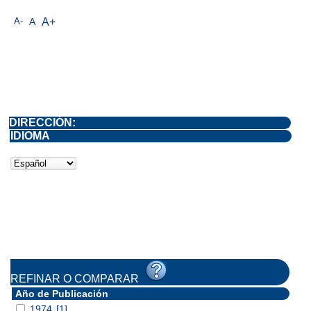
A-
A
A+
DIRECCIÓN:
IDIOMA
REFINAR O COMPARAR
Año de Publicación
1974
[1]