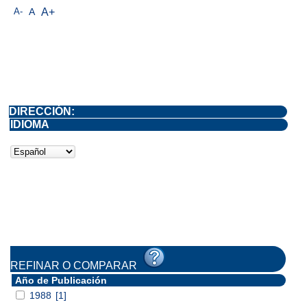
A-
A
A+
DIRECCIÓN:
IDIOMA
REFINAR O COMPARAR
Año de Publicación
1988
[1]