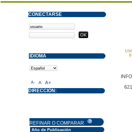
CONECTARSE
IDIOMA
INF
A-
A
A+
621
DIRECCIÓN:
REFINAR O COMPARAR
Año de Publicación