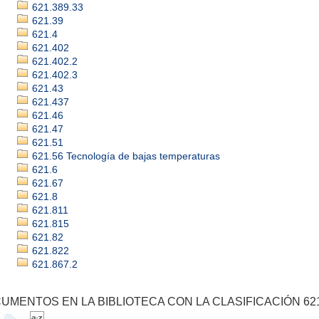
621.389.33
621.39
621.4
621.402
621.402.2
621.402.3
621.43
621.437
621.46
621.47
621.51
621.56 Tecnología de bajas temperaturas
621.6
621.67
621.8
621.811
621.815
621.82
621.822
621.867.2
UMENTOS EN LA BIBLIOTECA CON LA CLASIFICACIÓN 621