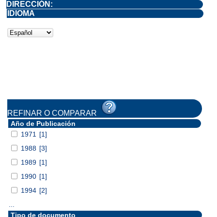
DIRECCIÓN:
IDIOMA
REFINAR O COMPARAR
Año de Publicación
1971
[1]
1988
[3]
1989
[1]
1990
[1]
1994
[2]
...
Tipo de documento