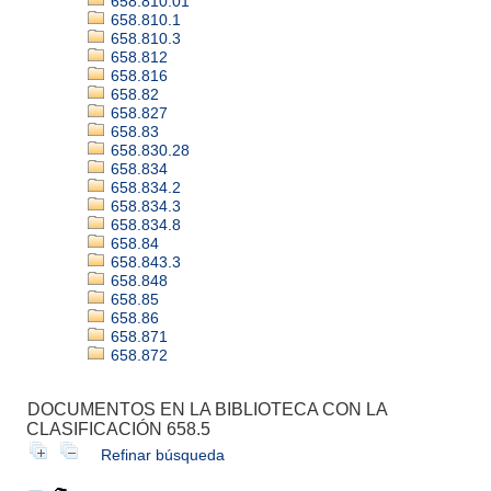
658.810.01
658.810.1
658.810.3
658.812
658.816
658.82
658.827
658.83
658.830.28
658.834
658.834.2
658.834.3
658.834.8
658.84
658.843.3
658.848
658.85
658.86
658.871
658.872
DOCUMENTOS EN LA BIBLIOTECA CON LA
CLASIFICACIÓN 658.5
Refinar búsqueda