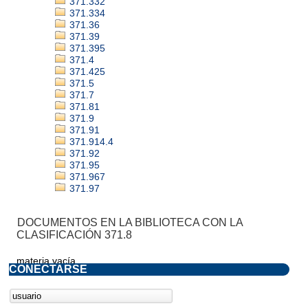
371.332
371.334
371.36
371.39
371.395
371.4
371.425
371.5
371.7
371.81
371.9
371.91
371.914.4
371.92
371.95
371.967
371.97
DOCUMENTOS EN LA BIBLIOTECA CON LA
CLASIFICACIÓN 371.8
materia vacía
CONECTARSE