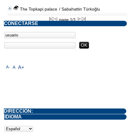
The Topkapi palace
/ Sabahattin Türkoğlu
page 1/1
CONECTARSE
A-
A
A+
DIRECCIÓN:
IDIOMA