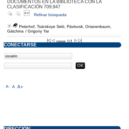
DOCUMENTOS EN LA BIBLIOTECA CON LA
CLASIFICACIÓN 709.947
Refinar búsqueda
Peterhof, Tsárskoye Seló, Pávlovsk, Orianenbaum,
Gátchina
/ Grigoriy Yar
page 1/1
CONECTARSE
A-
A
A+
DIRECCIÓN: