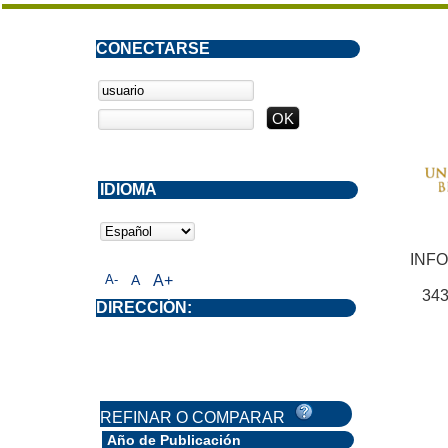
CONECTARSE
IDIOMA
INF
A-
A
A+
343
DIRECCIÓN:
REFINAR O COMPARAR
Año de Publicación