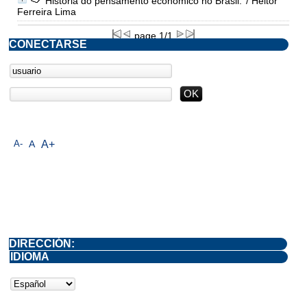
História do pensamento econômico no Brasil.
/ Heitor
Ferreira Lima
page 1/1
CONECTARSE
A-
A
A+
DIRECCIÓN:
IDIOMA