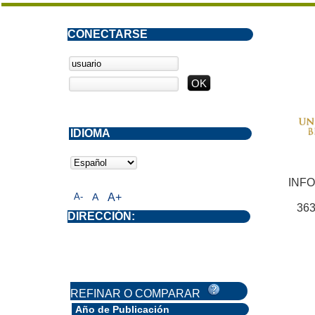
CONECTARSE
IDIOMA
INF
A-
A
A+
363
DIRECCIÓN:
REFINAR O COMPARAR
Año de Publicación