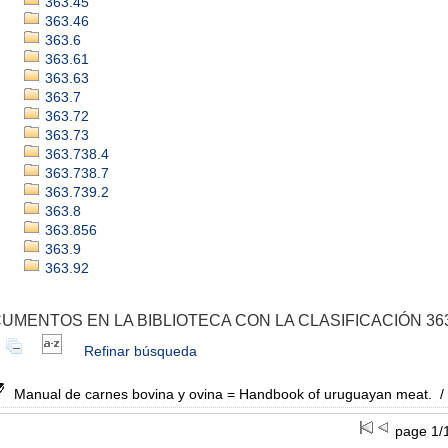
363.45
363.46
363.6
363.61
363.63
363.7
363.72
363.73
363.738.4
363.738.7
363.739.2
363.8
363.856
363.9
363.92
UMENTOS EN LA BIBLIOTECA CON LA CLASIFICACIÓN 363
Refinar búsqueda
Manual de carnes bovina y ovina = Handbook of uruguayan meat.
/
page 1/