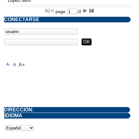
López-Soro
page
/2
CONECTARSE
A-
A
A+
DIRECCIÓN:
IDIOMA