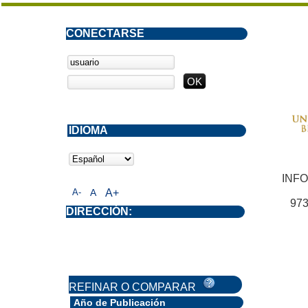
CONECTARSE
IDIOMA
INF
A-
A
A+
973
DIRECCIÓN:
REFINAR O COMPARAR
Año de Publicación