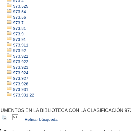
973.4
973.525
973.54
973.56
973.7
973.81
973.9
973.91
973.911
973.92
973.921
973.922
973.923
973.924
973.927
973.928
973.931
973.931.22
UMENTOS EN LA BIBLIOTECA CON LA CLASIFICACIÓN 973
Refinar búsqueda