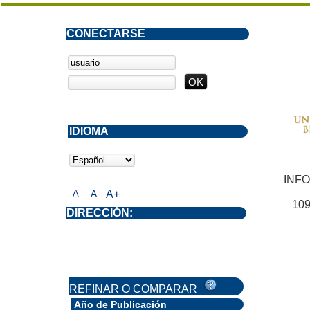
CONECTARSE
IDIOMA
INF
A-
A
A+
109
DIRECCIÓN:
REFINAR O COMPARAR
Año de Publicación