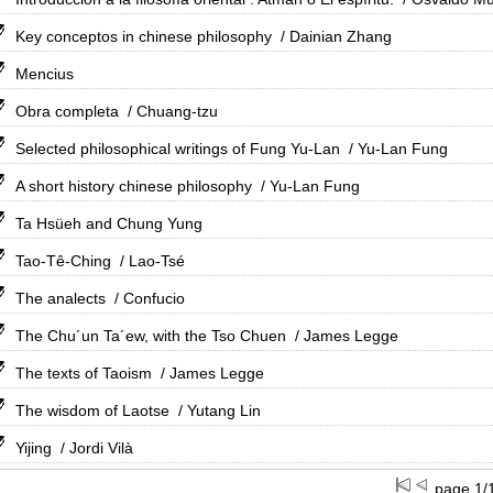
Key conceptos in chinese philosophy
/ Dainian Zhang
Mencius
Obra completa
/ Chuang-tzu
Selected philosophical writings of Fung Yu-Lan
/ Yu-Lan Fung
A short history chinese philosophy
/ Yu-Lan Fung
Ta Hsüeh and Chung Yung
Tao-Tê-Ching
/ Lao-Tsé
The analects
/ Confucio
The Chu´un Ta´ew, with the Tso Chuen
/ James Legge
The texts of Taoism
/ James Legge
The wisdom of Laotse
/ Yutang Lin
Yijing
/ Jordi Vilà
page 1/