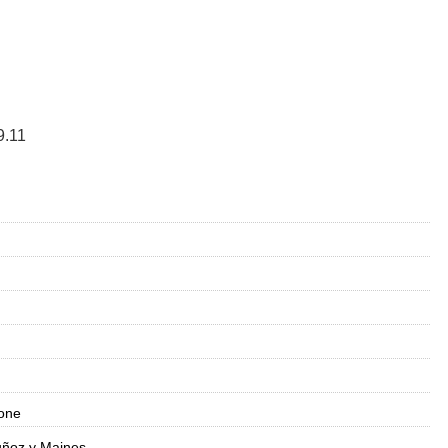
.11
tone
ñoz y Maines