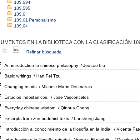
109.594
109.595
109.6
109.61 Personalismo
109.64
UMENTOS EN LA BIBLIOTECA CON LA CLASIFICACIÓN 109
Refinar búsqueda
An introduction to chinese philosophy
/ JeeLoo Liu
Basic writings
/ Han Fei Tzu
Changing minds
/ Michele Marie Desmarais
Estudios indostánicos.
/ José Vasconcelos
Everyday chinese wisdom
/ Qinhua Cheng
Excerpts from zen buddhist texts
/ Lansheng Jiang
Introducción al conocimiento de la filosofía en la India.
/ Vicente Fa
Introducción a la filosofía oriental : Atman o El espíritu.
/ Osvaldo Mu