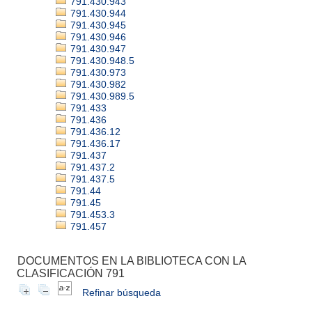
791.430.943
791.430.944
791.430.945
791.430.946
791.430.947
791.430.948.5
791.430.973
791.430.982
791.430.989.5
791.433
791.436
791.436.12
791.436.17
791.437
791.437.2
791.437.5
791.44
791.45
791.453.3
791.457
DOCUMENTOS EN LA BIBLIOTECA CON LA
CLASIFICACIÓN 791
Refinar búsqueda