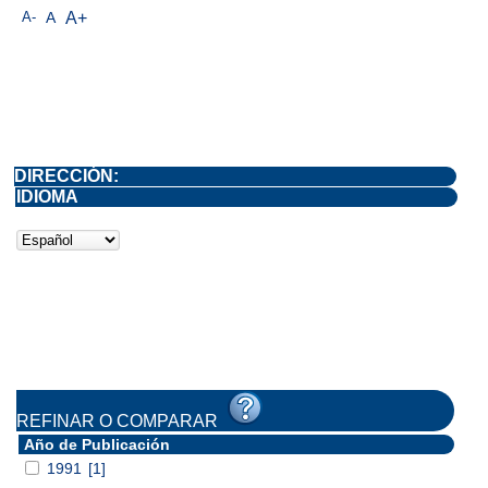
A-
A
A+
DIRECCIÓN:
IDIOMA
REFINAR O COMPARAR
Año de Publicación
1991
[1]