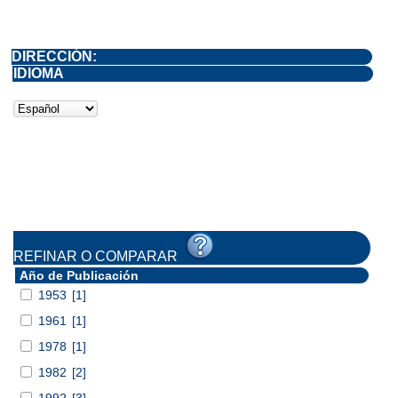
DIRECCIÓN:
IDIOMA
REFINAR O COMPARAR
Año de Publicación
1953
[1]
1961
[1]
1978
[1]
1982
[2]
1992
[3]