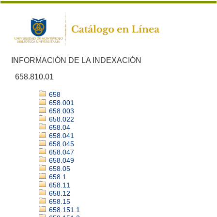
INFORMACIÓN DE LA INDEXACIÓN
658.810.01
658
658.001
658.003
658.022
658.04
658.041
658.045
658.047
658.049
658.05
658.1
658.11
658.12
658.15
658.151.1