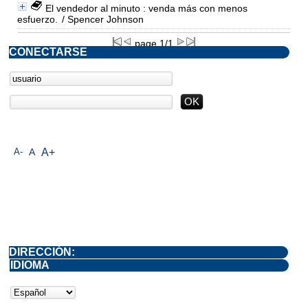
El vendedor al minuto : venda más con menos
esfuerzo.
/ Spencer Johnson
page 1/1
CONECTARSE
A-
A
A+
DIRECCIÓN:
IDIOMA