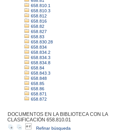
658.81
658.810.1
658.810.3
658.812
658.816
658.82
658.827
658.83
658.830.28
658.834
658.834.2
658.834.3
658.834.8
658.84
658.843.3
658.848
658.85
658.86
658.871
658.872
DOCUMENTOS EN LA BIBLIOTECA CON LA
CLASIFICACIÓN 658.810.01
Refinar búsqueda