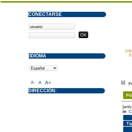
CONECTARSE
IDIOMA
A-
A
A+
P
DIRECCIÓN:
Pú
[artí
in
C
Ti