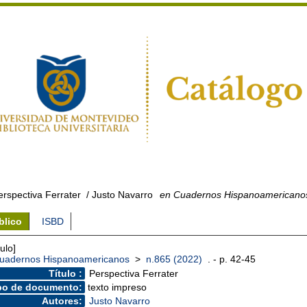
erspectiva Ferrater
/ Justo Navarro
en Cuadernos Hispanoamericanos
blico
ISBD
culo]
uadernos Hispanoamericanos
>
n.865 (2022)
. - p. 42-45
Título :
Perspectiva Ferrater
po de documento:
texto impreso
Autores:
Justo Navarro