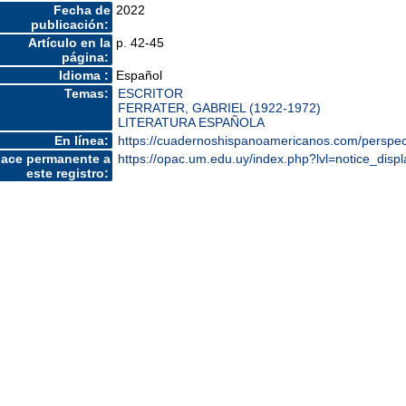
Fecha de
2022
publicación:
Artículo en la
p. 42-45
página:
Idioma :
Español
Temas:
ESCRITOR
FERRATER, GABRIEL (1922-1972)
LITERATURA ESPAÑOLA
En línea:
https://cuadernoshispanoamericanos.com/perspect
lace permanente a
https://opac.um.edu.uy/index.php?lvl=notice_dis
este registro: