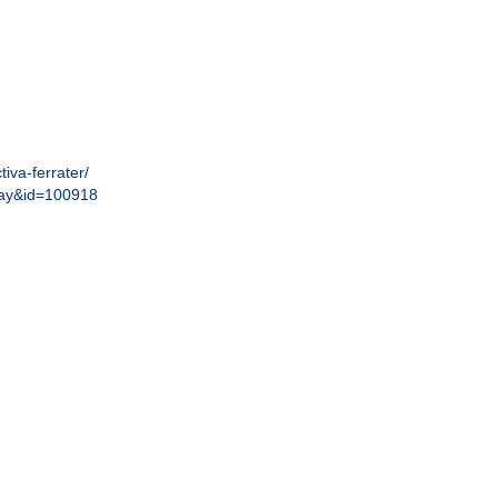
iva-ferrater/
play&id=100918