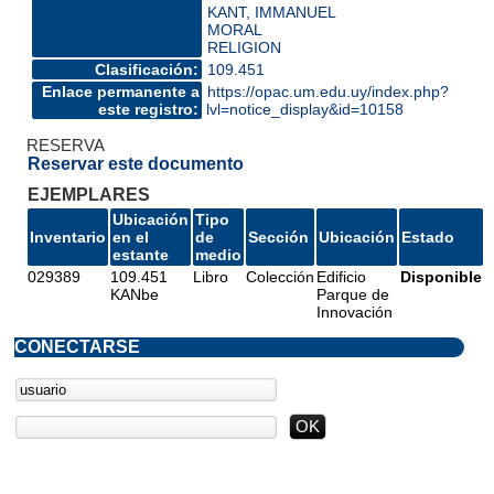
KANT, IMMANUEL
MORAL
RELIGION
Clasificación:
109.451
Enlace permanente a
https://opac.um.edu.uy/index.php?
este registro:
lvl=notice_display&id=10158
RESERVA
Reservar este documento
EJEMPLARES
Ubicación
Tipo
Inventario
en el
de
Sección
Ubicación
Estado
estante
medio
029389
109.451
Libro
Colección
Edificio
Disponible
KANbe
Parque de
Innovación
CONECTARSE