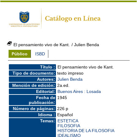
El pensamiento vivo de Kant.
/ Julien Benda
Público
ISBD
Título :
El pensamiento vivo de Kant.
Tipo de documento:
texto impreso
Autores:
Julien Benda
Mención de edición:
2a.ed.
Editorial:
Buenos Aires : Losada
Fecha de
1945
publicación:
Número de páginas:
226 p
Idioma :
Español
Temas:
ESTETICA
FILOSOFIA
HISTORIA DE LA FILOSOFIA
IDEALISMO