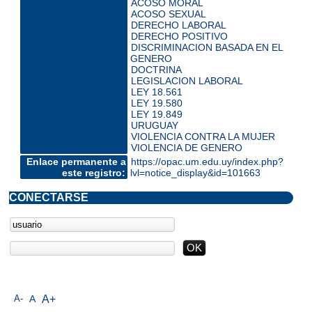
ACOSO MORAL
ACOSO SEXUAL
DERECHO LABORAL
DERECHO POSITIVO
DISCRIMINACION BASADA EN EL
GENERO
DOCTRINA
LEGISLACION LABORAL
LEY 18.561
LEY 19.580
LEY 19.849
URUGUAY
VIOLENCIA CONTRA LA MUJER
VIOLENCIA DE GENERO
Enlace permanente a
https://opac.um.edu.uy/index.php?
este registro:
lvl=notice_display&id=101663
CONECTARSE
A-
A
A+