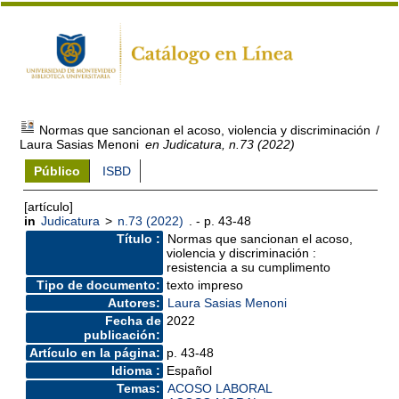
Normas que sancionan el acoso, violencia y discriminación
/
Laura Sasias Menoni
en Judicatura, n.73 (2022)
Público
ISBD
[artículo]
in
Judicatura
>
n.73 (2022)
. - p. 43-48
Título :
Normas que sancionan el acoso,
violencia y discriminación :
resistencia a su cumplimento
Tipo de documento:
texto impreso
Autores:
Laura Sasias Menoni
Fecha de
2022
publicación:
Artículo en la página:
p. 43-48
Idioma :
Español
Temas:
ACOSO LABORAL