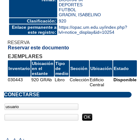
DEPORTES
FUTBOL
GRADIN, ISABELINO
Clasificación:
920
Enlace permanente a
https://opac.um.edu.uy/index.php?
este registro:
lvl=notice_display&id=10254
RESERVA
Reservar este documento
EJEMPLARES
Ubicación
Tipo
Inventario
en el
de
Sección
Ubicación
Estado
estante
medio
030443
920 GRAb
Libro
Colección
Edificio
Disponible
Central
CONECTARSE
A-
A