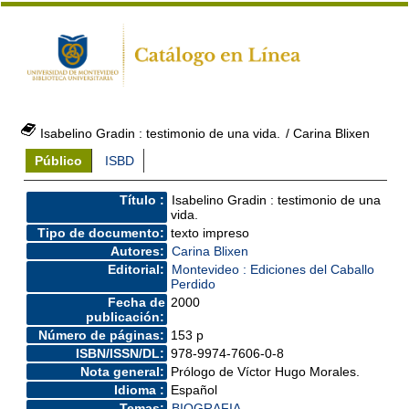
Isabelino Gradin : testimonio de una vida.
/ Carina Blixen
Público
ISBD
Título :
Isabelino Gradin : testimonio de una
vida.
Tipo de documento:
texto impreso
Autores:
Carina Blixen
Editorial:
Montevideo : Ediciones del Caballo
Perdido
Fecha de
2000
publicación:
Número de páginas:
153 p
ISBN/ISSN/DL:
978-9974-7606-0-8
Nota general:
Prólogo de Víctor Hugo Morales.
Idioma :
Español
Temas:
BIOGRAFIA