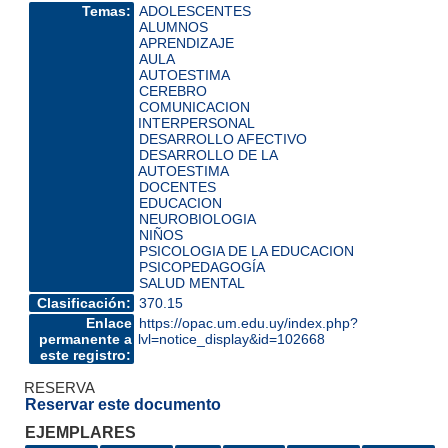
Temas:
ADOLESCENTES
ALUMNOS
APRENDIZAJE
AULA
AUTOESTIMA
CEREBRO
COMUNICACION
INTERPERSONAL
DESARROLLO AFECTIVO
DESARROLLO DE LA
AUTOESTIMA
DOCENTES
EDUCACION
NEUROBIOLOGIA
NIÑOS
PSICOLOGIA DE LA EDUCACION
PSICOPEDAGOGÍA
SALUD MENTAL
Clasificación:
370.15
Enlace
https://opac.um.edu.uy/index.php?
permanente a
lvl=notice_display&id=102668
este registro:
RESERVA
Reservar este documento
EJEMPLARES