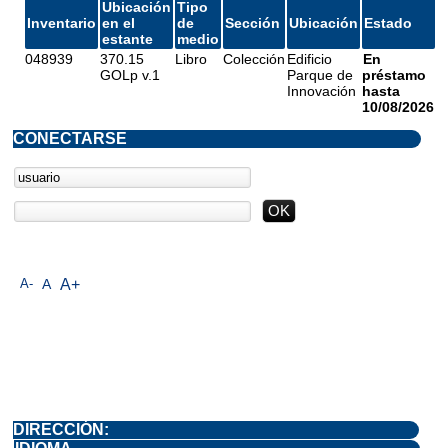
Ubicación
Tipo
Inventario
en el
de
Sección
Ubicación
Estado
estante
medio
048939
370.15
Libro
Colección
Edificio
En
GOLp v.1
Parque de
préstamo
Innovación
hasta
10/08/2026
CONECTARSE
A-
A
A+
DIRECCIÓN: