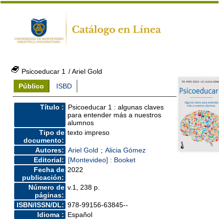
Psicoeducar 1
/ Ariel Gold
Público
ISBD
Título :
Psicoeducar 1 : algunas claves
para entender más a nuestros
alumnos
Tipo de
texto impreso
documento:
Autores:
Ariel Gold
;
Alicia Gómez
Editorial:
[Montevideo] : Booket
Fecha de
2022
publicación:
Número de
v.1, 238 p.
páginas:
ISBN/ISSN/DL:
978-99156-63845--
Idioma :
Español