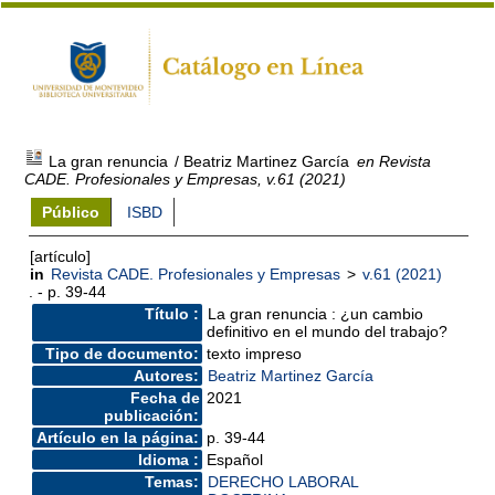
La gran renuncia
/ Beatriz Martinez García
en Revista
CADE. Profesionales y Empresas, v.61 (2021)
Público
ISBD
[artículo]
in
Revista CADE. Profesionales y Empresas
>
v.61 (2021)
. - p. 39-44
Título :
La gran renuncia : ¿un cambio
definitivo en el mundo del trabajo?
Tipo de documento:
texto impreso
Autores:
Beatriz Martinez García
Fecha de
2021
publicación:
Artículo en la página:
p. 39-44
Idioma :
Español
Temas:
DERECHO LABORAL