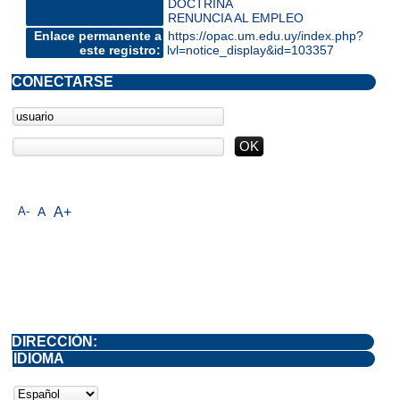
DOCTRINA
RENUNCIA AL EMPLEO
Enlace permanente a
https://opac.um.edu.uy/index.php?
este registro:
lvl=notice_display&id=103357
CONECTARSE
A-
A
A+
DIRECCIÓN:
IDIOMA