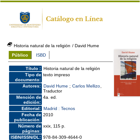
Historia natural de la religión
/ David Hume
Público
ISBD
Título :
Historia natural de la religión
Tipo de
texto impreso
documento:
Autores:
David Hume
;
Carlos Mellizo
,
Traductor
Mención de
4a. ed.
edición:
Editorial:
Madrid : Tecnos
Fecha de
2010
publicación:
Número de
xxix, 115 p.
páginas:
ISBN/ISSN/DL:
978-84-309-4644-0