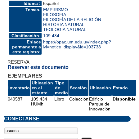
Idioma :
Español
Temas:
EMPIRISMO
FILOSOFIA
FILOSOFÍA DE LA RELIGIÓN
HISTORIA NATURAL
TEOLOGIA NATURAL
Clasificación:
109.434
Enlace
https://opac.um.edu.uy/index.php?
permanente a
lvl=notice_display&id=103738
este registro:
RESERVA
Reservar este documento
EJEMPLARES
Ubicación
Tipo
Inventario
en el
de
Sección
Ubicación
Estado
estante
medio
049587
109.434
Libro
Colección
Edificio
Disponible
HUMh
Parque de
Innovación
CONECTARSE