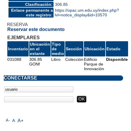
Clasificación:
306.85
Enlace permanente a
https://opac.um.edu.uy/index.php?
este registro:
lvl=notice_display&id=10570
RESERVA
Reservar este documento
EJEMPLARES
Ubicación
Tipo
Inventario
en el
de
Sección
Ubicación
Estado
estante
medio
031088
306.85
Libro
Colección
Edificio
Disponible
GONf
Parque de
Innovación
CONECTARSE
A-
A
A+