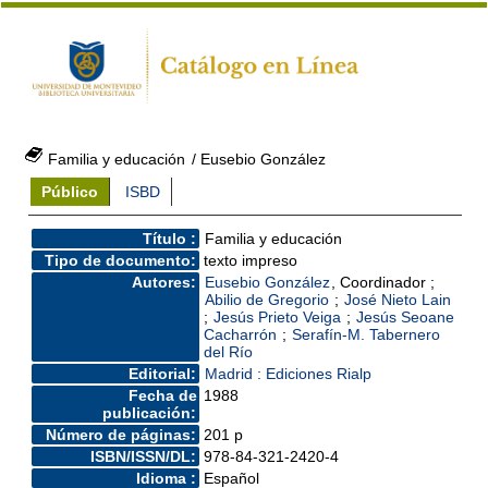
Familia y educación
/ Eusebio González
Público
ISBD
Título :
Familia y educación
Tipo de documento:
texto impreso
Autores:
Eusebio González
, Coordinador ;
Abilio de Gregorio
;
José Nieto Lain
;
Jesús Prieto Veiga
;
Jesús Seoane
Cacharrón
;
Serafín-M. Tabernero
del Río
Editorial:
Madrid : Ediciones Rialp
Fecha de
1988
publicación:
Número de páginas:
201 p
ISBN/ISSN/DL:
978-84-321-2420-4
Idioma :
Español