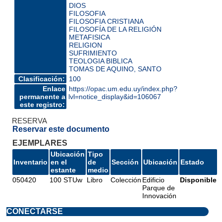
DIOS
FILOSOFIA
FILOSOFIA CRISTIANA
FILOSOFÍA DE LA RELIGIÓN
METAFISICA
RELIGION
SUFRIMIENTO
TEOLOGIA BIBLICA
TOMAS DE AQUINO, SANTO
Clasificación:
100
Enlace
https://opac.um.edu.uy/index.php?
permanente a
lvl=notice_display&id=106067
este registro:
RESERVA
Reservar este documento
EJEMPLARES
Ubicación
Tipo
Inventario
en el
de
Sección
Ubicación
Estado
estante
medio
050420
100 STUw
Libro
Colección
Edificio
Disponible
Parque de
Innovación
CONECTARSE