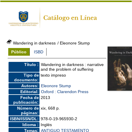
Wandering in darkness
/ Eleonore Stump
Público
ISBD
Título :
Wandering in darkness : narrative
and the problem of suffering
Tipo de
texto impreso
documento:
Autores:
Eleonore Stump
Editorial:
Oxford : Clarendon Press
Fecha de
2013
publicación:
Número de
xix, 668 p.
páginas:
ISBN/ISSN/DL:
978-0-19-965930-2
Idioma :
Inglés
Temas:
ANTIGUO TESTAMENTO