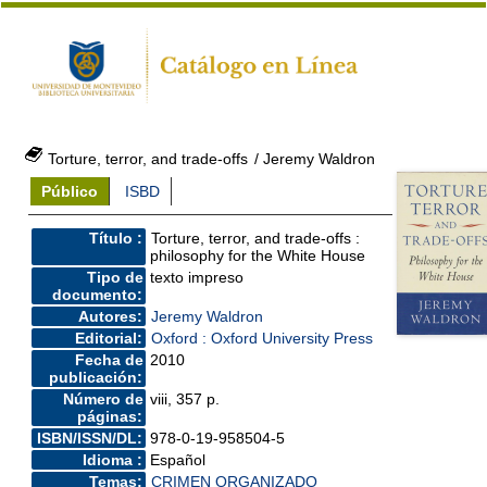
Torture, terror, and trade-offs
/ Jeremy Waldron
Público
ISBD
Título :
Torture, terror, and trade-offs :
philosophy for the White House
Tipo de
texto impreso
documento:
Autores:
Jeremy Waldron
Editorial:
Oxford : Oxford University Press
Fecha de
2010
publicación:
Número de
viii, 357 p.
páginas:
ISBN/ISSN/DL:
978-0-19-958504-5
Idioma :
Español
Temas:
CRIMEN ORGANIZADO