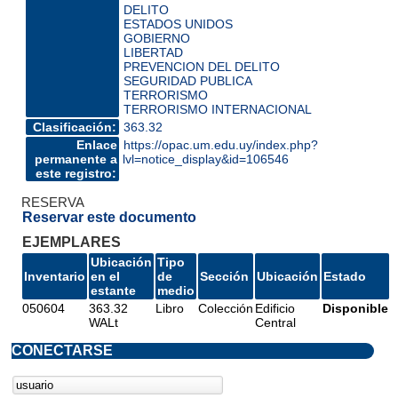
DELITO
ESTADOS UNIDOS
GOBIERNO
LIBERTAD
PREVENCION DEL DELITO
SEGURIDAD PUBLICA
TERRORISMO
TERRORISMO INTERNACIONAL
Clasificación:
363.32
Enlace
https://opac.um.edu.uy/index.php?
permanente a
lvl=notice_display&id=106546
este registro:
RESERVA
Reservar este documento
EJEMPLARES
Ubicación
Tipo
Inventario
en el
de
Sección
Ubicación
Estado
estante
medio
050604
363.32
Libro
Colección
Edificio
Disponible
WALt
Central
CONECTARSE