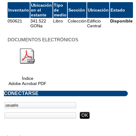
Ubicación
Tipo
Inventario
en el
de
Sección
Ubicación
Estado
estante
medio
050621
341.522
Libro
Colección
Edificio
Disponible
GONa
Central
DOCUMENTOS ELECTRÓNICOS
Índice
Adobe Acrobat PDF
CONECTARSE