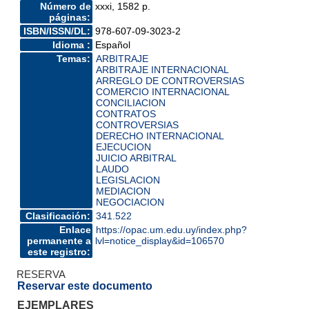
Número de
xxxi, 1582 p.
páginas:
ISBN/ISSN/DL:
978-607-09-3023-2
Idioma :
Español
Temas:
ARBITRAJE
ARBITRAJE INTERNACIONAL
ARREGLO DE CONTROVERSIAS
COMERCIO INTERNACIONAL
CONCILIACION
CONTRATOS
CONTROVERSIAS
DERECHO INTERNACIONAL
EJECUCION
JUICIO ARBITRAL
LAUDO
LEGISLACION
MEDIACION
NEGOCIACION
Clasificación:
341.522
Enlace
https://opac.um.edu.uy/index.php?
permanente a
lvl=notice_display&id=106570
este registro:
RESERVA
Reservar este documento
EJEMPLARES