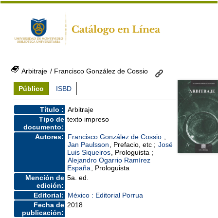
Arbitraje
/ Francisco González de Cossio
Público
ISBD
Título :
Arbitraje
Tipo de
texto impreso
documento:
Autores:
Francisco González de Cossio
;
Jan Paulsson
, Prefacio, etc ;
José
Luis Siqueiros
, Prologuista ;
Alejandro Ogarrio Ramírez
España
, Prologuista
Mención de
5a. ed.
edición:
Editorial:
México : Editorial Porrua
Fecha de
2018
publicación: