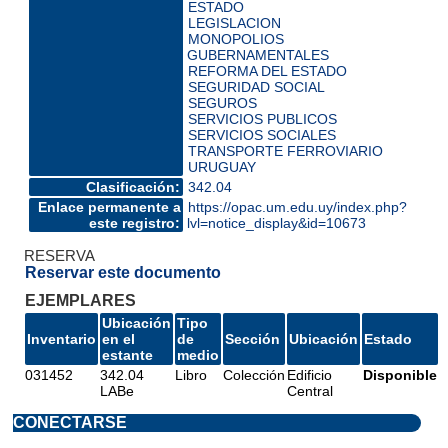
ESTADO
LEGISLACION
MONOPOLIOS
GUBERNAMENTALES
REFORMA DEL ESTADO
SEGURIDAD SOCIAL
SEGUROS
SERVICIOS PUBLICOS
SERVICIOS SOCIALES
TRANSPORTE FERROVIARIO
URUGUAY
Clasificación:
342.04
Enlace permanente a
https://opac.um.edu.uy/index.php?
este registro:
lvl=notice_display&id=10673
RESERVA
Reservar este documento
EJEMPLARES
Ubicación
Tipo
Inventario
en el
de
Sección
Ubicación
Estado
estante
medio
031452
342.04
Libro
Colección
Edificio
Disponible
LABe
Central
CONECTARSE