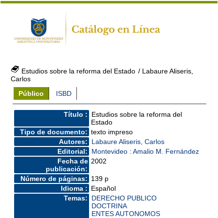
Estudios sobre la reforma del Estado
/ Labaure Aliseris,
Carlos
Público
ISBD
Título :
Estudios sobre la reforma del
Estado
Tipo de documento:
texto impreso
Autores:
Labaure Aliseris, Carlos
Editorial:
Montevideo : Amalio M. Fernández
Fecha de
2002
publicación:
Número de páginas:
139 p
Idioma :
Español
Temas:
DERECHO PUBLICO
DOCTRINA
ENTES AUTONOMOS