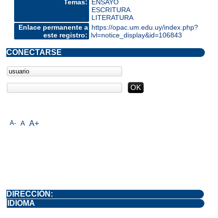
Temas:
ENSAYO
ESCRITURA
LITERATURA
Enlace permanente a
https://opac.um.edu.uy/index.php?
este registro:
lvl=notice_display&id=106843
CONECTARSE
A-
A
A+
DIRECCIÓN:
IDIOMA