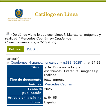
¿De dónde viene lo que escribimos?. Literatura, imágenes y
realidad
/ Mercedes Cebrián
en Cuadernos
Hispanoamericanos, n.893 (2025)
Público
ISBD
[artículo]
in
Cuadernos Hispanoamericanos
>
n.893 (2025)
. - p. 64-65
Título :
¿De dónde viene lo que
escribimos?. Literatura, imágenes y
realidad
Tipo de documento:
texto impreso
Autores:
Mercedes Cebrián
Fecha de
2025
publicación:
Artículo en la página:
p. 64-65
Idioma :
Español