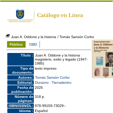
Juan A. Oddone y la historia
/ Tomás Sansón Corbo
Público
ISBD
Título :
Juan A. Oddone y la historia :
magisterio, exilio y legado (1947-
1985)
Tipo de
texto impreso
documento:
Autores:
Tomás Sansón Corbo
Editorial:
Durazno : Tierradentro
Fecha de
2025
publicación:
Número de
318 p.
páginas:
ISBN/ISSN/DL:
978-99159-73029--
Idioma :
Español