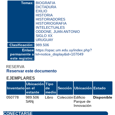
Temas:
BIOGRAFIA
DICTADURA
EXILIO
HISTORIA
HISTORIADORES
HISTORIOGRAFIA
INTELECTUALES
ODDONE, JUAN ANTONIO
SIGLO XX
URUGUAY
Clasificación:
989.506
Enlace
https://opac.um.edu.uy/index.php?
permanente a
lvl=notice_display&id=107049
este registro:
RESERVA
Reservar este documento
EJEMPLARES
Ubicación
Tipo
Inventario
en el
de
Sección
Ubicación
Estado
estante
medio
050778
989.506
Libro
Colección
Edificio
Disponible
SANj
Parque de
Innovación
CONECTARSE