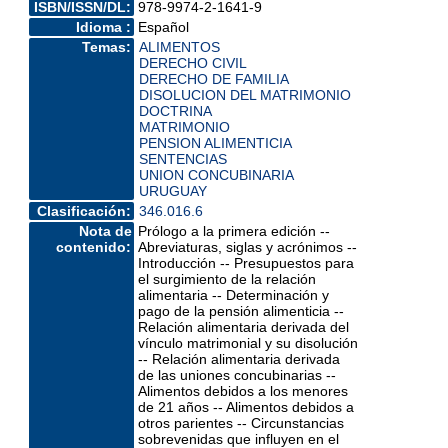
ISBN/ISSN/DL:
978-9974-2-1641-9
Idioma :
Español
Temas:
ALIMENTOS
DERECHO CIVIL
DERECHO DE FAMILIA
DISOLUCION DEL MATRIMONIO
DOCTRINA
MATRIMONIO
PENSION ALIMENTICIA
SENTENCIAS
UNION CONCUBINARIA
URUGUAY
Clasificación:
346.016.6
Nota de
Prólogo a la primera edición --
contenido:
Abreviaturas, siglas y acrónimos --
Introducción -- Presupuestos para
el surgimiento de la relación
alimentaria -- Determinación y
pago de la pensión alimenticia --
Relación alimentaria derivada del
vínculo matrimonial y su disolución
-- Relación alimentaria derivada
de las uniones concubinarias --
Alimentos debidos a los menores
de 21 años -- Alimentos debidos a
otros parientes -- Circunstancias
sobrevenidas que influyen en el