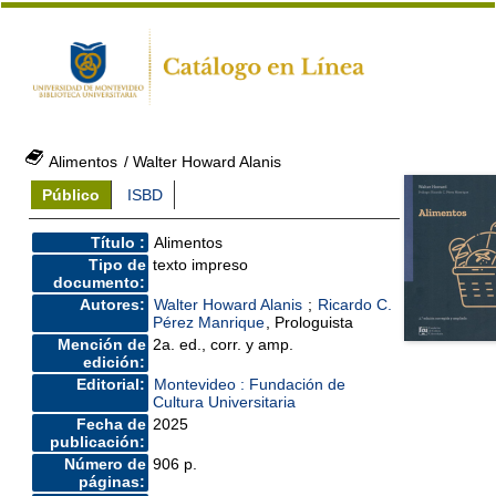
Alimentos
/ Walter Howard Alanis
Público
ISBD
Título :
Alimentos
Tipo de
texto impreso
documento:
Autores:
Walter Howard Alanis
;
Ricardo C.
Pérez Manrique
, Prologuista
Mención de
2a. ed., corr. y amp.
edición:
Editorial:
Montevideo : Fundación de
Cultura Universitaria
Fecha de
2025
publicación:
Número de
906 p.
páginas: