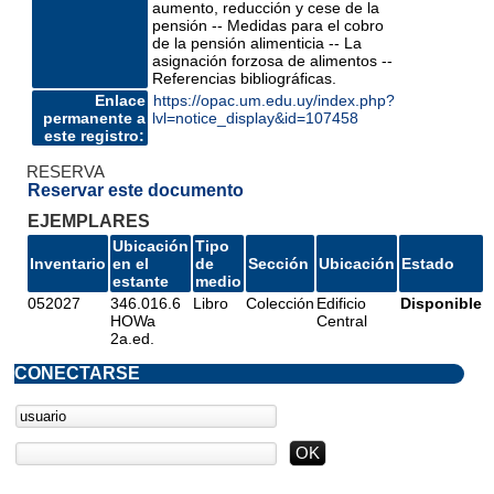
aumento, reducción y cese de la
pensión -- Medidas para el cobro
de la pensión alimenticia -- La
asignación forzosa de alimentos --
Referencias bibliográficas.
Enlace
https://opac.um.edu.uy/index.php?
permanente a
lvl=notice_display&id=107458
este registro:
RESERVA
Reservar este documento
EJEMPLARES
Ubicación
Tipo
Inventario
en el
de
Sección
Ubicación
Estado
estante
medio
052027
346.016.6
Libro
Colección
Edificio
Disponible
HOWa
Central
2a.ed.
CONECTARSE