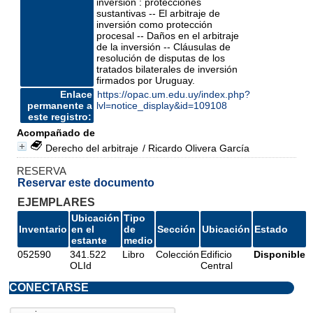
inversión : protecciones
sustantivas -- El arbitraje de
inversión como protección
procesal -- Daños en el arbitraje
de la inversión -- Cláusulas de
resolución de disputas de los
tratados bilaterales de inversión
firmados por Uruguay.
Enlace
https://opac.um.edu.uy/index.php?
permanente a
lvl=notice_display&id=109108
este registro:
Acompañado de
Derecho del arbitraje
/ Ricardo Olivera García
RESERVA
Reservar este documento
EJEMPLARES
Ubicación
Tipo
Inventario
en el
de
Sección
Ubicación
Estado
estante
medio
052590
341.522
Libro
Colección
Edificio
Disponible
OLId
Central
CONECTARSE