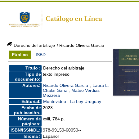
Derecho del arbitraje
/ Ricardo Olivera García
Público
ISBD
Título :
Derecho del arbitraje
Tipo de
texto impreso
documento:
Autores:
Ricardo Olivera García
;
Laura L.
Chalar Sanz
;
Mateo Verdias
Mezzera
Editorial:
Montevideo : La Ley Uruguay
Fecha de
2023
publicación:
Número de
xxiii, 784 p.
páginas:
ISBN/ISSN/DL:
978-99159-60050--
Idioma :
Español