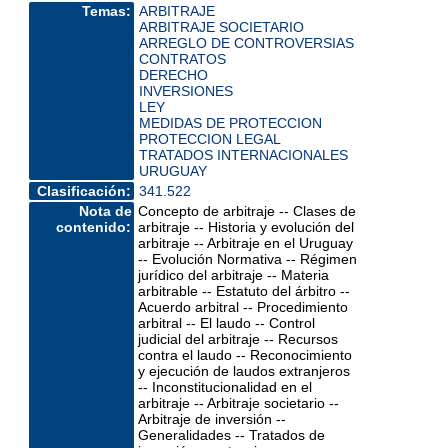
Temas:
ARBITRAJE
ARBITRAJE SOCIETARIO
ARREGLO DE CONTROVERSIAS
CONTRATOS
DERECHO
INVERSIONES
LEY
MEDIDAS DE PROTECCION
PROTECCION LEGAL
TRATADOS INTERNACIONALES
URUGUAY
Clasificación:
341.522
Nota de
Concepto de arbitraje -- Clases de
contenido:
arbitraje -- Historia y evolución del
arbitraje -- Arbitraje en el Uruguay
-- Evolución Normativa -- Régimen
jurídico del arbitraje -- Materia
arbitrable -- Estatuto del árbitro --
Acuerdo arbitral -- Procedimiento
arbitral -- El laudo -- Control
judicial del arbitraje -- Recursos
contra el laudo -- Reconocimiento
y ejecución de laudos extranjeros
-- Inconstitucionalidad en el
arbitraje -- Arbitraje societario --
Arbitraje de inversión --
Generalidades -- Tratados de