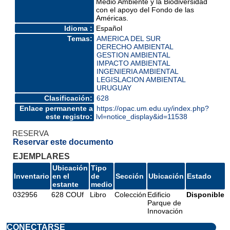
Medio Ambiente y la Biodiversidad
con el apoyo del Fondo de las
Américas.
Idioma :
Español
Temas:
AMERICA DEL SUR
DERECHO AMBIENTAL
GESTION AMBIENTAL
IMPACTO AMBIENTAL
INGENIERIA AMBIENTAL
LEGISLACION AMBIENTAL
URUGUAY
Clasificación:
628
Enlace permanente a
https://opac.um.edu.uy/index.php?
este registro:
lvl=notice_display&id=11538
RESERVA
Reservar este documento
EJEMPLARES
Ubicación
Tipo
Inventario
en el
de
Sección
Ubicación
Estado
estante
medio
032956
628 COUf
Libro
Colección
Edificio
Disponible
Parque de
Innovación
CONECTARSE