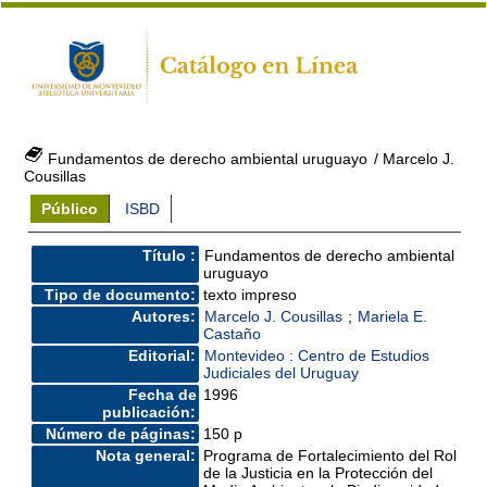
Fundamentos de derecho ambiental uruguayo
/ Marcelo J.
Cousillas
Público
ISBD
Título :
Fundamentos de derecho ambiental
uruguayo
Tipo de documento:
texto impreso
Autores:
Marcelo J. Cousillas
;
Mariela E.
Castaño
Editorial:
Montevideo : Centro de Estudios
Judiciales del Uruguay
Fecha de
1996
publicación:
Número de páginas:
150 p
Nota general:
Programa de Fortalecimiento del Rol
de la Justicia en la Protección del