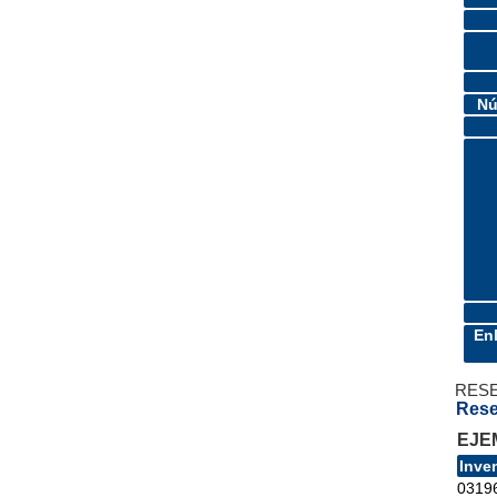
Nú
En
RES
Rese
EJE
Inve
0319