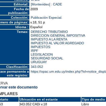
Editorial:
[Montevideo] : CADE
Fecha de
2009
publicación:
Colección:
Publicación Especial.
mero de páginas:
v.18, 51 p
Idioma :
Español
Temas:
DERECHO TRIBUTARIO
DIRECCION GENERAL IMPOSITIVA
IMPUESTO A LA RENTA
IMPUESTO AL VALOR AGREGADO
IMPUESTOS
IRPF
LEGISLACION
SEGURIDAD SOCIAL
URUGUAY
Clasificación:
343.052
lace permanente a
https://opac.um.edu.uy/index.php?lvl=notice_dis
este registro:
ERVA
rvar este documento
MPLARES
ntario
Ubicación en el estante
Tipo de medio
63
343.052 CADi v.18
Libro