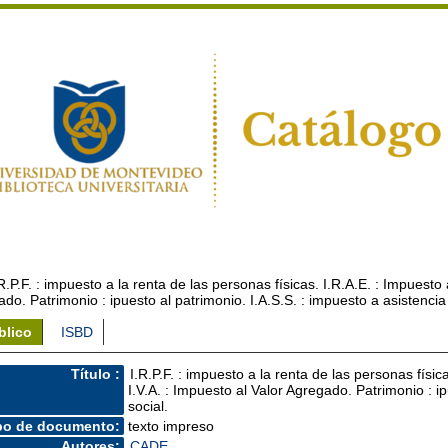
.R.P.F. : impuesto a la renta de las personas físicas. I.R.A.E. : Impuesto
do. Patrimonio : ipuesto al patrimonio. I.A.S.S. : impuesto a asistencia
blico
ISBD
Título :
I.R.P.F. : impuesto a la renta de las personas físi
I.V.A. : Impuesto al Valor Agregado. Patrimonio : i
social.
po de documento:
texto impreso
Autores:
CADE