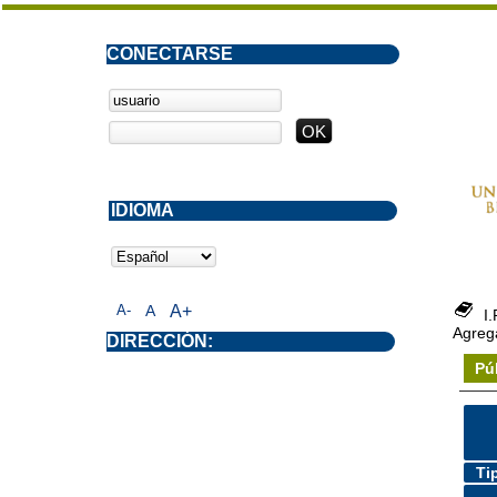
CONECTARSE
IDIOMA
A-
A
A+
I
Agrega
DIRECCIÓN:
Pú
Ti