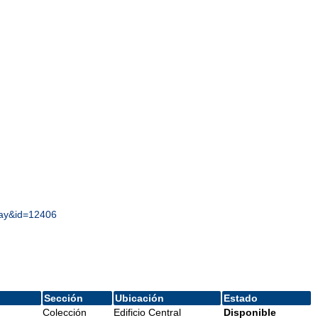
play&id=12406
Sección
Ubicación
Estado
Colección
Edificio Central
Disponible