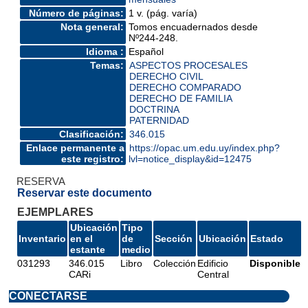
Número de páginas:
1 v. (pág. varía)
Nota general:
Tomos encuadernados desde
Nº244-248.
Idioma :
Español
Temas:
ASPECTOS PROCESALES
DERECHO CIVIL
DERECHO COMPARADO
DERECHO DE FAMILIA
DOCTRINA
PATERNIDAD
Clasificación:
346.015
Enlace permanente a
https://opac.um.edu.uy/index.php?
este registro:
lvl=notice_display&id=12475
RESERVA
Reservar este documento
EJEMPLARES
Ubicación
Tipo
Inventario
en el
de
Sección
Ubicación
Estado
estante
medio
031293
346.015
Libro
Colección
Edificio
Disponible
CARi
Central
CONECTARSE