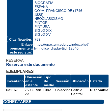
BIOGRAFIA
ESPAÑA
GOYA, FRANCISCO DE (1746-
1828)
NEOCLASICISMO
PINTOR
PINTURA
SIGLO XIX
SIGLO XVIII
Clasificación:
759
Enlace
https://opac.um.edu.uy/index.php?
permanente a
lvl=notice_display&id=12540
este registro:
RESERVA
Reservar este documento
EJEMPLARES
Ubicación
Tipo
Inventario
en el
de
Sección
Ubicación
Estado
estante
medio
031167
759 GRAn
Libro
Colección
Edificio
Disponible
v.3
Central
CONECTARSE