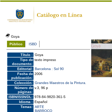
Goya
Público
ISBD
Título :
Goya
Tipo de
texto impreso
documento:
Editorial:
Barcelona : Sol 90
Fecha de
2006
publicación:
Colección:
Grandes Maestros de la Pintura.
Número de
v.3, 96 p
páginas:
ISBN/ISSN/DL:
978-84-9820-361-5
Idioma :
Español
Temas:
ARTE
BARROCO