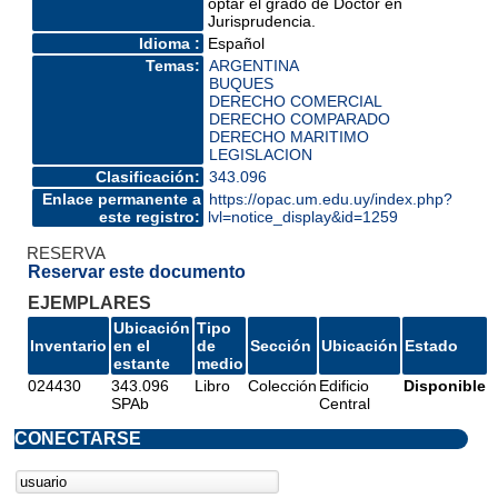
optar el grado de Doctor en
Jurisprudencia.
Idioma :
Español
Temas:
ARGENTINA
BUQUES
DERECHO COMERCIAL
DERECHO COMPARADO
DERECHO MARITIMO
LEGISLACION
Clasificación:
343.096
Enlace permanente a
https://opac.um.edu.uy/index.php?
este registro:
lvl=notice_display&id=1259
RESERVA
Reservar este documento
EJEMPLARES
Ubicación
Tipo
Inventario
en el
de
Sección
Ubicación
Estado
estante
medio
024430
343.096
Libro
Colección
Edificio
Disponible
SPAb
Central
CONECTARSE