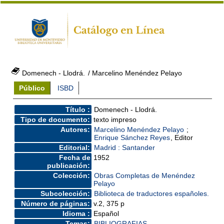
Domenech - Llodrá.
/ Marcelino Menéndez Pelayo
Público
ISBD
Título :
Domenech - Llodrá.
Tipo de documento:
texto impreso
Autores:
Marcelino Menéndez Pelayo
;
Enrique Sánchez Reyes
, Editor
Editorial:
Madrid : Santander
Fecha de
1952
publicación:
Colección:
Obras Completas de Menéndez
Pelayo
Subcolección:
Biblioteca de traductores españoles.
Número de páginas:
v.2, 375 p
Idioma :
Español
Temas:
BIBLIOGRAFIAS