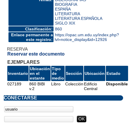
BIOGRAFIA
ESPAÑA
LITERATURA
LITERATURA ESPAÑOLA
SIGLO XIX
Clasificación:
860
Enlace permanente a
https://opac.um.edu.uy/index.php?
este registro:
lvl=notice_display&id=12926
RESERVA
Reservar este documento
EJEMPLARES
Ubicación
Tipo
Inventario
en el
de
Sección
Ubicación
Estado
estante
medio
027189
860 BIBl
Libro
Colección
Edificio
Disponible
v.2
Central
CONECTARSE