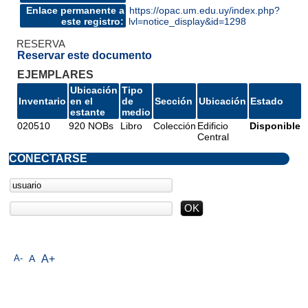
Enlace permanente a
https://opac.um.edu.uy/index.php?
este registro:
lvl=notice_display&id=1298
RESERVA
Reservar este documento
EJEMPLARES
Ubicación
Tipo
Inventario
en el
de
Sección
Ubicación
Estado
estante
medio
020510
920 NOBs
Libro
Colección
Edificio
Disponible
Central
CONECTARSE
A-
A
A+