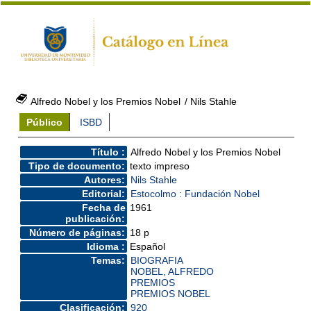
Alfredo Nobel y los Premios Nobel
/ Nils Stahle
Público
ISBD
Título :
Alfredo Nobel y los Premios Nobel
Tipo de documento:
texto impreso
Autores:
Nils Stahle
Editorial:
Estocolmo : Fundación Nobel
Fecha de
1961
publicación:
Número de páginas:
18 p
Idioma :
Español
Temas:
BIOGRAFIA
NOBEL, ALFREDO
PREMIOS
PREMIOS NOBEL
Clasificación:
920