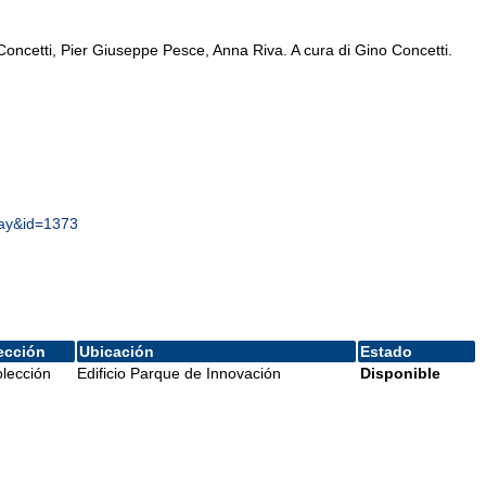
 Concetti, Pier Giuseppe Pesce, Anna Riva. A cura di Gino Concetti.
lay&id=1373
ección
Ubicación
Estado
lección
Edificio Parque de Innovación
Disponible