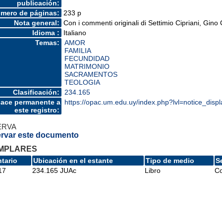
publicación:
mero de páginas:
233 p
Nota general:
Con i commenti originali di Settimio Cipriani, Gino
Idioma :
Italiano
Temas:
AMOR
FAMILIA
FECUNDIDAD
MATRIMONIO
SACRAMENTOS
TEOLOGIA
Clasificación:
234.165
lace permanente a
https://opac.um.edu.uy/index.php?lvl=notice_disp
este registro:
ERVA
rvar este documento
MPLARES
ntario
Ubicación en el estante
Tipo de medio
S
17
234.165 JUAc
Libro
Co