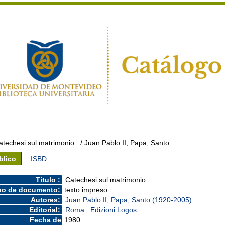
atechesi sul matrimonio.
/ Juan Pablo II, Papa, Santo
blico
ISBD
Título :
Catechesi sul matrimonio.
po de documento:
texto impreso
Autores:
Juan Pablo II, Papa, Santo (1920-2005)
Editorial:
Roma : Edizioni Logos
Fecha de
1980