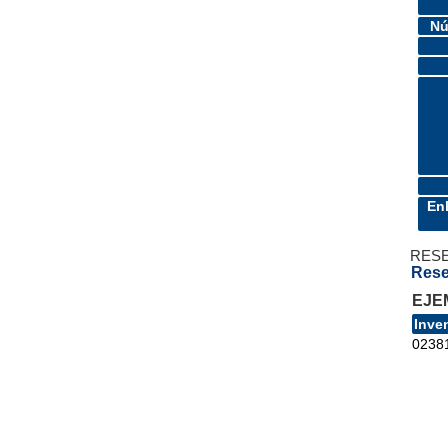
Nú
En
RES
Rese
EJE
Inve
0238