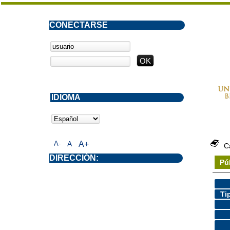
CONECTARSE
IDIOMA
A-
A
A+
C
DIRECCIÓN:
Pú
Ti