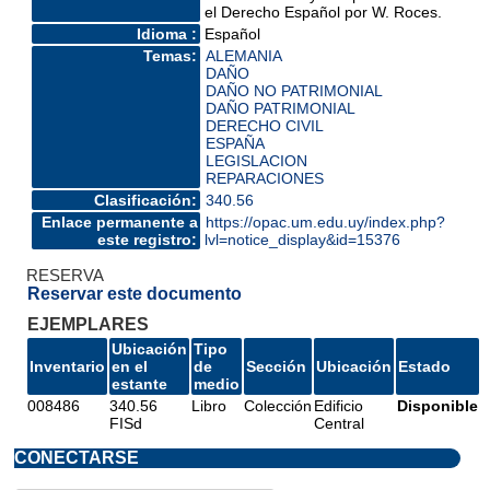
el Derecho Español por W. Roces.
Idioma :
Español
Temas:
ALEMANIA
DAÑO
DAÑO NO PATRIMONIAL
DAÑO PATRIMONIAL
DERECHO CIVIL
ESPAÑA
LEGISLACION
REPARACIONES
Clasificación:
340.56
Enlace permanente a
https://opac.um.edu.uy/index.php?
este registro:
lvl=notice_display&id=15376
RESERVA
Reservar este documento
EJEMPLARES
Ubicación
Tipo
Inventario
en el
de
Sección
Ubicación
Estado
estante
medio
008486
340.56
Libro
Colección
Edificio
Disponible
FISd
Central
CONECTARSE