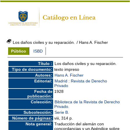
Los daños civiles y su reparación.
/ Hans A. Fischer
Público
ISBD
Título :
Los daños civiles y su reparación.
Tipo de documento:
texto impreso
Autores:
Hans A. Fischer
Editorial:
Madrid : Revista de Derecho
Privado
Fecha de
1928
publicación:
Colección:
Biblioteca de la Revista de Derecho
Privado.
Subcolección:
Serie B.
Número de páginas:
viii, 314 p.
Nota general:
Traducción del alemán con
concordancias y un Apéndice sobre