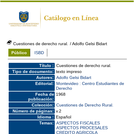
Cuestiones de derecho rural.
/ Adolfo Gelsi Bidart
Público
ISBD
Título :
Cuestiones de derecho rural.
Tipo de documento:
texto impreso
Autores:
Adolfo Gelsi Bidart
Editorial:
Montevideo : Centro Estudiantes de
Derecho
Fecha de
1968
publicación:
Colección:
Cuestiones de Derecho Rural.
Número de páginas:
v.2
Idioma :
Español
Temas:
ASPECTOS FISCALES
ASPECTOS PROCESALES
CREDITO AGRICOLA