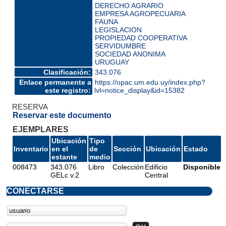
DERECHO AGRARIO
EMPRESA AGROPECUARIA
FAUNA
LEGISLACION
PROPIEDAD COOPERATIVA
SERVIDUMBRE
SOCIEDAD ANONIMA
URUGUAY
Clasificación:
343.076
Enlace permanente a
https://opac.um.edu.uy/index.php?
este registro:
lvl=notice_display&id=15382
RESERVA
Reservar este documento
EJEMPLARES
Ubicación
Tipo
Inventario
en el
de
Sección
Ubicación
Estado
estante
medio
008473
343.076
Libro
Colección
Edificio
Disponible
GELc v.2
Central
CONECTARSE