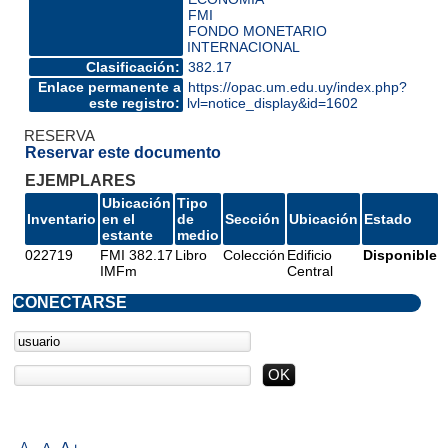
FMI
FONDO MONETARIO
INTERNACIONAL
Clasificación:
382.17
Enlace permanente a
https://opac.um.edu.uy/index.php?
este registro:
lvl=notice_display&id=1602
RESERVA
Reservar este documento
EJEMPLARES
Ubicación
Tipo
Inventario
en el
de
Sección
Ubicación
Estado
estante
medio
022719
FMI 382.17
Libro
Colección
Edificio
Disponible
IMFm
Central
CONECTARSE
A-
A