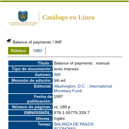
Balance of payments
/ IMF
Público
ISBD
Título :
Balance of payments : manual
Tipo de documento:
texto impreso
Autores:
IMF
Mención de edición:
5th.ed.
Editorial:
Washington, D.C. : International
Monetary Fund
Fecha de
1997
publicación:
Número de páginas:
xii, 188 p.
ISBN/ISSN/DL:
978-1-55775-339-7
Idioma :
Inglés
Temas:
BALANZA DE PAGOS
ECONOMIA