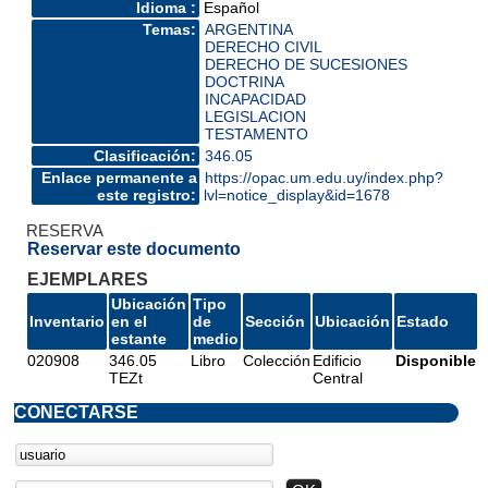
Idioma :
Español
Temas:
ARGENTINA
DERECHO CIVIL
DERECHO DE SUCESIONES
DOCTRINA
INCAPACIDAD
LEGISLACION
TESTAMENTO
Clasificación:
346.05
Enlace permanente a
https://opac.um.edu.uy/index.php?
este registro:
lvl=notice_display&id=1678
RESERVA
Reservar este documento
EJEMPLARES
Ubicación
Tipo
Inventario
en el
de
Sección
Ubicación
Estado
estante
medio
020908
346.05
Libro
Colección
Edificio
Disponible
TEZt
Central
CONECTARSE