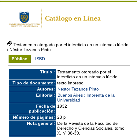
Testamento otorgado por el interdicto en un intervalo lúcido.
/ Néstor Tezanos Pinto
Público
ISBD
Título :
Testamento otorgado por el
interdicto en un intervalo lúcido.
Tipo de documento:
texto impreso
Autores:
Néstor Tezanos Pinto
Editorial:
Buenos Aires : Imprenta de la
Universidad
Fecha de
1932
publicación:
Número de páginas:
23 p
Nota general:
De la Revista de la Facultad de
Derecho y Ciencias Sociales, tomo
X, nº 38-39.