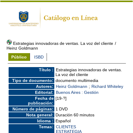
Estrategias innovadoras de ventas. La voz del cliente
/
Heinz Goldmann
Público
ISBD
Título :
Estrategias innovadoras de ventas.
La voz del cliente
Tipo de documento:
documento multimedia
Autores:
Heinz Goldmann
;
Richard Whiteley
Editorial:
Buenos Aires : Gestión
Fecha de
[19-?]
publicación:
Número de páginas:
1 DVD
Nota general:
Duración 60 minutos
Idioma :
Español
Temas:
CLIENTES
ESTRATEGIA