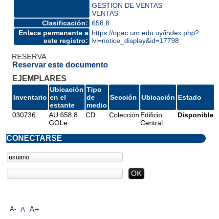
GESTION DE VENTAS
VENTAS
Clasificación:
658.8
Enlace permanente a
https://opac.um.edu.uy/index.php?
este registro:
lvl=notice_display&id=17798
RESERVA
Reservar este documento
EJEMPLARES
Ubicación
Tipo
Inventario
en el
de
Sección
Ubicación
Estado
estante
medio
030736
AU 658.8
CD
Colección
Edificio
Disponible
GOLe
Central
CONECTARSE
A-
A
A+