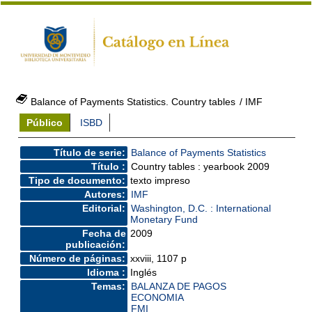
Balance of Payments Statistics. Country tables
/ IMF
Público
ISBD
Título de serie:
Balance of Payments Statistics
Título :
Country tables : yearbook 2009
Tipo de documento:
texto impreso
Autores:
IMF
Editorial:
Washington, D.C. : International
Monetary Fund
Fecha de
2009
publicación:
Número de páginas:
xxviii, 1107 p
Idioma :
Inglés
Temas:
BALANZA DE PAGOS
ECONOMIA
FMI