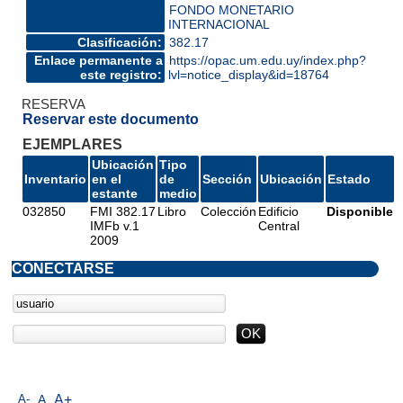
FONDO MONETARIO
INTERNACIONAL
Clasificación:
382.17
Enlace permanente a
https://opac.um.edu.uy/index.php?
este registro:
lvl=notice_display&id=18764
RESERVA
Reservar este documento
EJEMPLARES
Ubicación
Tipo
Inventario
en el
de
Sección
Ubicación
Estado
estante
medio
032850
FMI 382.17
Libro
Colección
Edificio
Disponible
IMFb v.1
Central
2009
CONECTARSE
A-
A
A+